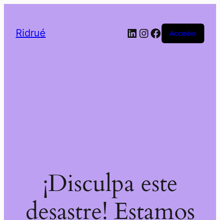
LinkedIn
Instagram
Facebook
Ridrué
Acceder
¡Disculpa este
desastre! Estamos